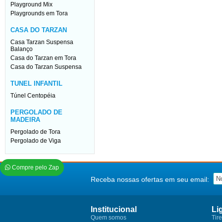
Playground Mix
Playgrounds em Tora
CASA DO TARZAN
Casa Tarzan Suspensa
Balanço
Casa do Tarzan em Tora
Casa do Tarzan Suspensa
TUNEL INFANTIL
Túnel Centopéia
PERGOLADO DE
MADEIRA
Pergolado de Tora
Pergolado de Viga
Compre pelo Zap
Receba nossas ofertas em seu email:
Institucional
Li
Quem somos
Tir