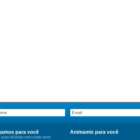
gamos para você
Animamix para você
e suas dúvidas com custo zero!