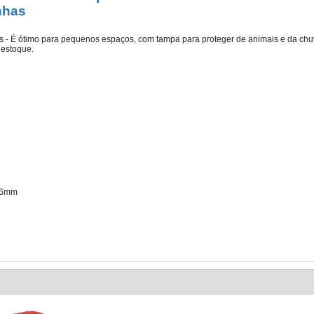
nhas
as - É ótimo para pequenos espaços, com tampa para proteger de animais e da ch
 estoque.
 76mm