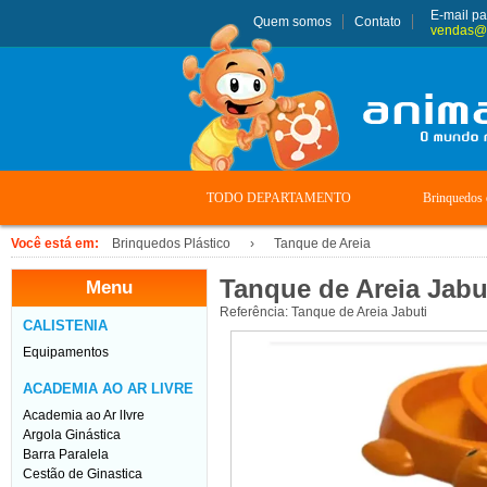
E-mail pa
Quem somos
Contato
vendas@
TODO DEPARTAMENTO
Brinquedos 
Você está em:
Brinquedos Plástico
›
Tanque de Areia
Tanque de Areia Jabu
Menu
Referência: Tanque de Areia Jabuti
CALISTENIA
Equipamentos
ACADEMIA AO AR LIVRE
Academia ao Ar lIvre
Argola Ginástica
Barra Paralela
Cestão de Ginastica