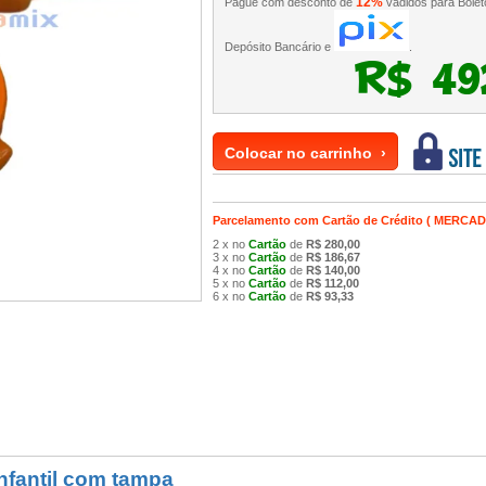
12%
Pague com desconto de
vádidos para Bolet
Depósito Bancário e
.
R$ 49
Colocar no carrinho ›
Parcelamento com Cartão de Crédito ( MERCA
2 x no
Cartão
de
R$ 280,00
3 x no
Cartão
de
R$ 186,67
4 x no
Cartão
de
R$ 140,00
5 x no
Cartão
de
R$ 112,00
6 x no
Cartão
de
R$ 93,33
Infantil com tampa