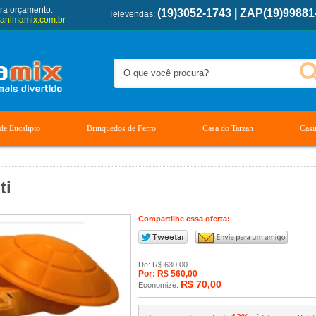
ra orçamento:
(19)3052-1743 | ZAP(19)99881
Televendas:
animamix.com.br
de Eucalipto
Brinquedos de Ferro
Casa do Tarzan
Casi
ti
Compartilhe essa oferta:
De: R$ 630,00
Por: R$ 560,00
R$ 70,00
Economize: