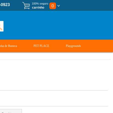
100% seguro
-0923
0
carrinho
nha de Boneca
PET PLACE
Playgrounds