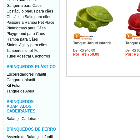
Cones para cães
Gangorra para Cães
Obstáculo pneus para cães
Obstáculo Salto para cães
Passarela Rampa Pet Place
Plataformas para Cães
Playground para Cães
Rampa para Cães
Tanque Jabuti Infantil
Tanque d
Slalom Agility para cães
Tambores tunel Pet
De: R$ 940,00
De: R$ 6
Por: R$ 750,00
Por: R$
Túnel Adestrar Cachorros
BRINQUEDOS PLÁSTICO
Escorregadores Infantil
Gangorra infantil
Kit Feliz
Tanque de Areia
BRINQUEDOS
ADAPTADOS
CADEIRANTES
Balanço Cadeirante
BRINQUEDOS DE FERRO
Assento de Balanço Infantil