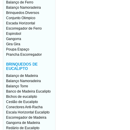
Balanço de Ferro
Balanço Namoradeira
Brinquedos Diversos
Conjunto Olimpico
Escada Horizontal
Escorregador de Ferro
Espirobol
Gangorra
Gira Gira
Poupa Espaço
Prancha Escorregador
BRINQUEDOS DE
EUCALIPTO
Balanço de Madeira
Balanço Namoradeira
Balanço Torre
Banco de Madeira Eucalipto
Bichos de eucalipto
Cestão de Eucalipto
Conectores Anti-Racha
Escala Horizontal Eucalipto
Escorregador de Madeira
Gangorra de Madeira
Redário de Eucalipto